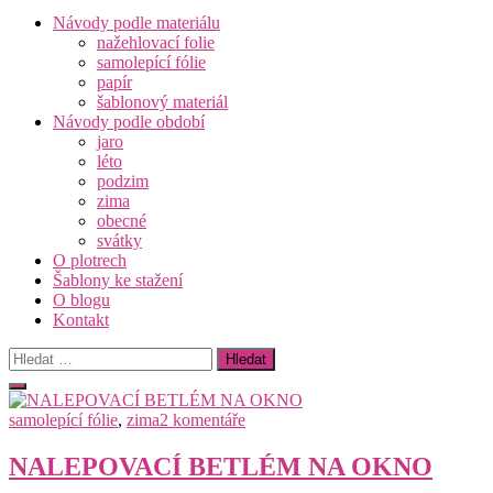
Návody podle materiálu
nažehlovací folie
samolepící fólie
papír
šablonový materiál
Návody podle období
jaro
léto
podzim
zima
obecné
svátky
O plotrech
Šablony ke stažení
O blogu
Kontakt
Vyhledávání
u
samolepící fólie
,
zima
2 komentáře
textu
s
NALEPOVACÍ BETLÉM NA OKNO
názvem