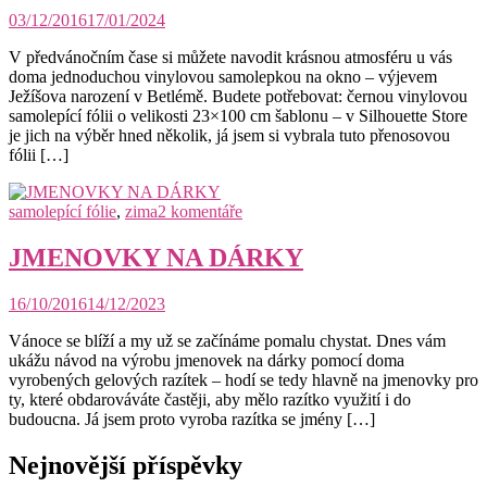
NALEPOVACÍ
03/12/2016
17/01/2024
BETLÉM
NA
V předvánočním čase si můžete navodit krásnou atmosféru u vás
OKNO
doma jednoduchou vinylovou samolepkou na okno – výjevem
Ježíšova narození v Betlémě. Budete potřebovat: černou vinylovou
samolepící fólii o velikosti 23×100 cm šablonu – v Silhouette Store
je jich na výběr hned několik, já jsem si vybrala tuto přenosovou
fólii […]
u
samolepící fólie
,
zima
2 komentáře
textu
s
JMENOVKY NA DÁRKY
názvem
JMENOVKY
16/10/2016
14/12/2023
NA
DÁRKY
Vánoce se blíží a my už se začínáme pomalu chystat. Dnes vám
ukážu návod na výrobu jmenovek na dárky pomocí doma
vyrobených gelových razítek – hodí se tedy hlavně na jmenovky pro
ty, které obdarováváte častěji, aby mělo razítko využití i do
budoucna. Já jsem proto vyroba razítka se jmény […]
Nejnovější příspěvky