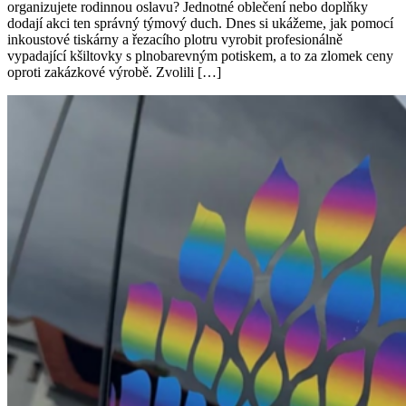
organizujete rodinnou oslavu? Jednotné oblečení nebo doplňky
dodají akci ten správný týmový duch. Dnes si ukážeme, jak pomocí
inkoustové tiskárny a řezacího plotru vyrobit profesionálně
vypadající kšiltovky s plnobarevným potiskem, a to za zlomek ceny
oproti zakázkové výrobě. Zvolili […]