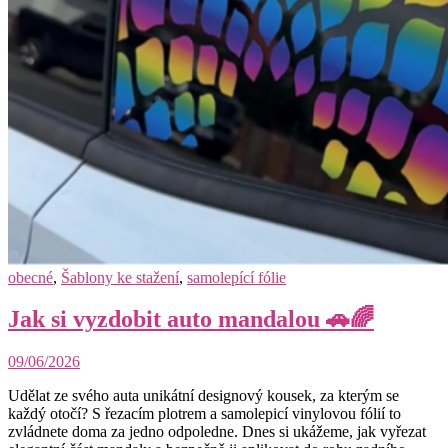
obecné
,
Šablony ke stažení
,
samolepící fólie
Jak si vyzdobit auto mandalou 🚗🌈
09/06/2026
Udělat ze svého auta unikátní designový kousek, za kterým se
každý otočí? S řezacím plotrem a samolepicí vinylovou fólií to
zvládnete doma za jedno odpoledne. Dnes si ukážeme, jak vyřezat