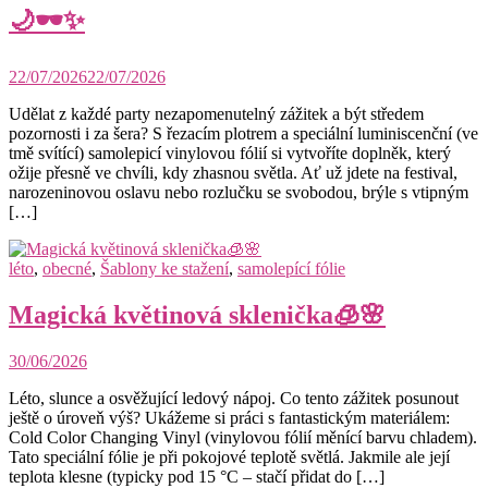
🌙🕶️✨
22/07/2026
22/07/2026
Udělat z každé party nezapomenutelný zážitek a být středem
pozornosti i za šera? S řezacím plotrem a speciální luminiscenční (ve
tmě svítící) samolepicí vinylovou fólií si vytvoříte doplněk, který
ožije přesně ve chvíli, kdy zhasnou světla. Ať už jdete na festival,
narozeninovou oslavu nebo rozlučku se svobodou, brýle s vtipným
[…]
léto
,
obecné
,
Šablony ke stažení
,
samolepící fólie
Magická květinová sklenička🧊🌸
30/06/2026
Léto, slunce a osvěžující ledový nápoj. Co tento zážitek posunout
ještě o úroveň výš? Ukážeme si práci s fantastickým materiálem:
Cold Color Changing Vinyl (vinylovou fólií měnící barvu chladem).
Tato speciální fólie je při pokojové teplotě světlá. Jakmile ale její
teplota klesne (typicky pod 15 °C – stačí přidat do […]