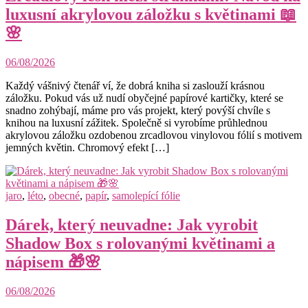
luxusní akrylovou záložku s květinami 📖
🌸
06/08/2026
Každý vášnivý čtenář ví, že dobrá kniha si zaslouží krásnou
záložku. Pokud vás už nudí obyčejné papírové kartičky, které se
snadno zohýbají, máme pro vás projekt, který povýší chvíle s
knihou na luxusní zážitek. Společně si vyrobíme průhlednou
akrylovou záložku ozdobenou zrcadlovou vinylovou fólií s motivem
jemných květin. Chromový efekt […]
jaro
,
léto
,
obecné
,
papír
,
samolepící fólie
Dárek, který neuvadne: Jak vyrobit
Shadow Box s rolovanými květinami a
nápisem 🎁🌸
06/08/2026