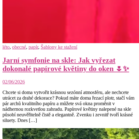
léto
,
obecné
,
papír
,
Šablony ke stažení
Jarní symfonie na skle: Jak vyřezat
dokonalé papírové květiny do oken 🌷✨
02/06/2026
Chcete si doma vytvořit krásnou sezónní atmosféru, ale nechcete
utrácet za drahé dekorace? Pokud máte doma řezací plotr, stačí vám
pár archů kvalitního papíru a můžete svá okna proměnit v
nádhernou rozkvetlou zahradu. Papírové květiny nalepené na skle
působí neuvěřitelně čistě a elegantně. Zvenku i zevnitř tvoří krásné
siluety. Dnes […]