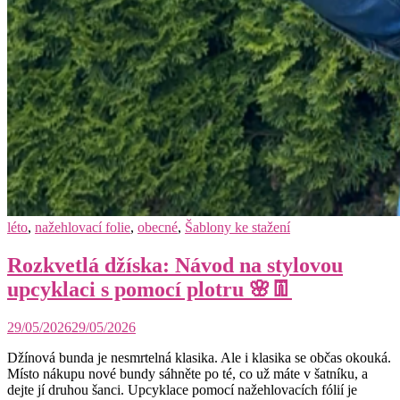
léto
,
nažehlovací folie
,
obecné
,
Šablony ke stažení
Rozkvetlá džíska: Návod na stylovou
upcyklaci s pomocí plotru 🌸👖
29/05/2026
29/05/2026
Džínová bunda je nesmrtelná klasika. Ale i klasika se občas okouká.
Místo nákupu nové bundy sáhněte po té, co už máte v šatníku, a
dejte jí druhou šanci. Upcyklace pomocí nažehlovacích fólií je