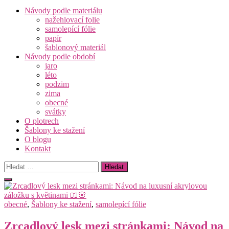
Návody podle materiálu
nažehlovací folie
samolepící fólie
papír
šablonový materiál
Návody podle období
jaro
léto
podzim
zima
obecné
svátky
O plotrech
Šablony ke stažení
O blogu
Kontakt
Vyhledávání
obecné
,
Šablony ke stažení
,
samolepící fólie
Zrcadlový lesk mezi stránkami: Návod na