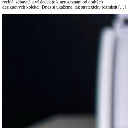
rychlá, zábavná a výsledek je k nerozeznání od drahých
designových kolekcí. Dnes si ukážeme, jak strategicky rozmístit […]