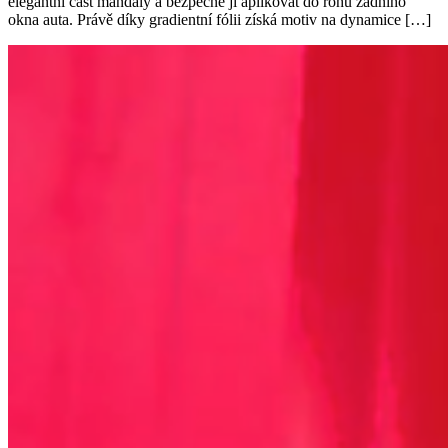
elegantní část mandaly a bezpečně ji aplikovat do rohu zadního
okna auta. Právě díky gradientní fólii získá motiv na dynamice […]