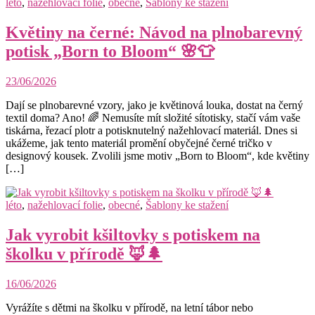
léto
,
nažehlovací folie
,
obecné
,
Šablony ke stažení
Květiny na černé: Návod na plnobarevný
potisk „Born to Bloom“ 🌸👕
23/06/2026
Dají se plnobarevné vzory, jako je květinová louka, dostat na černý
textil doma? Ano! 🌈 Nemusíte mít složité sítotisky, stačí vám vaše
tiskárna, řezací plotr a potisknutelný nažehlovací materiál. Dnes si
ukážeme, jak tento materiál promění obyčejné černé tričko v
designový kousek. Zvolili jsme motiv „Born to Bloom“, kde květiny
[…]
léto
,
nažehlovací folie
,
obecné
,
Šablony ke stažení
Jak vyrobit kšiltovky s potiskem na
školku v přírodě 🦊🌲
16/06/2026
Vyrážíte s dětmi na školku v přírodě, na letní tábor nebo