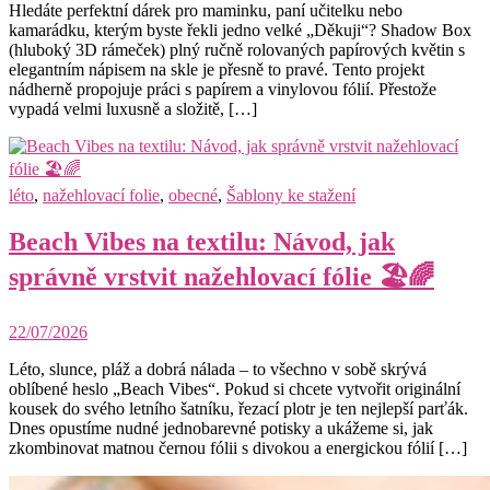
Hledáte perfektní dárek pro maminku, paní učitelku nebo
kamarádku, kterým byste řekli jedno velké „Děkuji“? Shadow Box
(hluboký 3D rámeček) plný ručně rolovaných papírových květin s
elegantním nápisem na skle je přesně to pravé. Tento projekt
nádherně propojuje práci s papírem a vinylovou fólií. Přestože
vypadá velmi luxusně a složitě, […]
léto
,
nažehlovací folie
,
obecné
,
Šablony ke stažení
Beach Vibes na textilu: Návod, jak
správně vrstvit nažehlovací fólie 🏖️🌈
22/07/2026
Léto, slunce, pláž a dobrá nálada – to všechno v sobě skrývá
oblíbené heslo „Beach Vibes“. Pokud si chcete vytvořit originální
kousek do svého letního šatníku, řezací plotr je ten nejlepší parťák.
Dnes opustíme nudné jednobarevné potisky a ukážeme si, jak
zkombinovat matnou černou fólii s divokou a energickou fólií […]