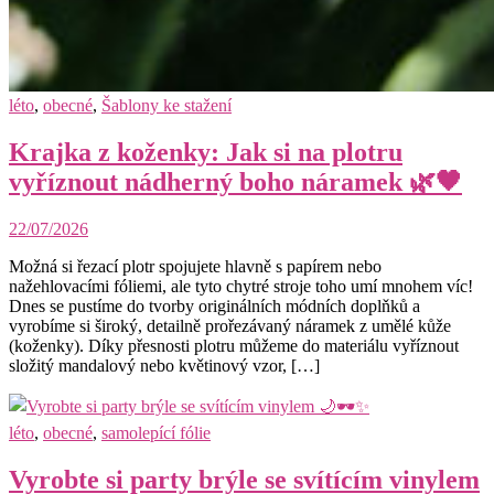
léto
,
obecné
,
Šablony ke stažení
Krajka z koženky: Jak si na plotru
vyříznout nádherný boho náramek 🌿🖤
22/07/2026
Možná si řezací plotr spojujete hlavně s papírem nebo
nažehlovacími fóliemi, ale tyto chytré stroje toho umí mnohem víc!
Dnes se pustíme do tvorby originálních módních doplňků a
vyrobíme si široký, detailně prořezávaný náramek z umělé kůže
(koženky). Díky přesnosti plotru můžeme do materiálu vyříznout
složitý mandalový nebo květinový vzor, […]
léto
,
obecné
,
samolepící fólie
Vyrobte si party brýle se svítícím vinylem