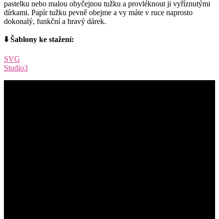
pastelku nebo malou obyčejnou tužku a provléknout ji vyříznutými
dírkami. Papír tužku pevně obejme a vy máte v ruce naprosto
dokonalý, funkční a hravý dárek.
⬇️ Šablony ke stažení:
SVG
Studio3