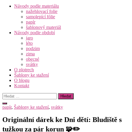
Návody podle materiálu
nažehlovací folie
samolepící fólie
papír
šablonový materiál
Návody podle období
jaro
léto
podzim
zima
obecné
svátky
O plotrech
Šablony ke stažení
O blogu
Kontakt
Vyhledávání
papír
,
Šablony ke stažení
,
svátky
Originální dárek ke Dni dětí: Bludiště s
tužkou za pár korun 🧩✏️