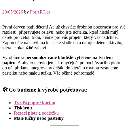
28/05/2026
by
ForART.cz
První červen patří dětem! Ať už chystáte drobnou pozornost pro své
ratolesti, připravujete oslavu, nebo jste učitelka, která hledá milý
dárek pro celou třídu, máme pro vás projekt, který vás nadchne.
Zapomeňte na chvíli na klasické sladkosti a darujte dětem aktivitu,
která je okamžitě zabaví.
Vyrobíme si
personalizované bludiště vytištěné na tvrdém
papíru
. A aby to nebylo jen tak obyčejné, pomocí řezacího plotru
do něj přidáme integrovaný držák, do kterého rovnou zasuneme
pastelku nebo malou tužku. Vše pěkně pohromadě!
🛠️ Co budeme k výrobě potřebovat:
Tvrdší papír / karton
Tiskárnu
Řezací plotr
a
podložku
Malé tužky nebo pastelky