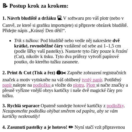
📝 Postup krok za krokem:
1. Návrh bludiště a držáku 💻
V softwaru pro váš plotr (nebo v
Canvě, ze které si grafiku importujete) si připravte obrázek bludiště.
Přidejte nápis „Krásný Den dětí!“.
Trik s tužkou:
Pod bludiště nebo vedle něj nakreslete
dvě
krátké, rovnoběžné čáry
vzdálené od sebe asi 1–1,5 cm
(podle šířky vaší pastelky). Nastavte tyto čáry pouze k
řezání
(Cut), nikoliv k tisku. Tyto dva průřezy vytvoří papírové
poutko, do kterého tužku zasunete.
2. Print & Cut (Tisk a řez) 🖨️✂️
Zapněte zobrazení registračních
značek a motiv vytiskněte na váš oblíbený
tvrdý papír
. Potištěný
papír
nalepte na
podložku
a vložte do
plotru
.
Plotr
si načte značky a
přesně vyřízne vnější obrys kartičky i naše dvě magické čáry pro
tužku.
3. Rychlá separace
Opatrně sundejte hotové kartičky z
podložky
.
Nezapomeňte podložku ohýbat směrem od papíru, aby se vám
kartičky nezkroutily!
4. Zasunutí pastelky a je hotovo! ✏️
Nyní stačí vzít připravenou