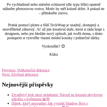
Po vychladnutí nebo mírném zchlazení (dle typu fólie) opatrně
stáhněte přenosovou vrstvu. Motiv by měl krásně držet. A pokud ne
– přitiskněte znovu.
Potisk pomocí plotru a fólií TeckWrap je snadný, dostupný a
neuvěřitelně zábavný. Ať už jste kreativní duše, která si ráda hraje s
designem, nebo jen hledáte nový způsob, jak tvořit doma, s tímto
postupem si vytvoříte vlastní módní kousky i jedinečné dárky.
Vyzkoušíte? 😊
Klára
Navigace
Previous:
Velikonoční dekorace
Next:
Závěsná dekorace
pro
příspěvek
Nejnovější příspěvky
Zrcadlový lesk mezi stránkami: Návod na luxusní akrylovou
záložku s květinami 📖🌸
Dárek, který neuvadne: Jak vyrobit Shadow Box s