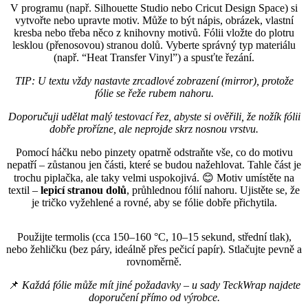
V programu (např. Silhouette Studio nebo Cricut Design Space) si
vytvořte nebo upravte motiv. Může to být nápis, obrázek, vlastní
kresba nebo třeba něco z knihovny motivů. Fólii vložte do plotru
lesklou (přenosovou) stranou dolů. Vyberte správný typ materiálu
(např. “Heat Transfer Vinyl”) a spusťte řezání.
TIP: U textu vždy nastavte zrcadlové zobrazení (mirror), protože
fólie se řeže rubem nahoru.
Doporučuji udělat malý testovací řez, abyste si ověřili, že nožík fólii
dobře prořízne, ale neprojde skrz nosnou vrstvu.
Pomocí háčku nebo pinzety opatrně odstraňte vše, co do motivu
nepatří – zůstanou jen části, které se budou nažehlovat. Tahle část je
trochu piplačka, ale taky velmi uspokojivá. 😊 Motiv umístěte na
textil –
lepicí stranou dolů
, průhlednou fólií nahoru. Ujistěte se, že
je tričko vyžehlené a rovné, aby se fólie dobře přichytila.
Použijte termolis (cca 150–160 °C, 10–15 sekund, střední tlak),
nebo žehličku (bez páry, ideálně přes pečicí papír). Stlačujte pevně a
rovnoměrně.
📌
Každá fólie může mít jiné požadavky – u sady TeckWrap najdete
doporučení přímo od výrobce.