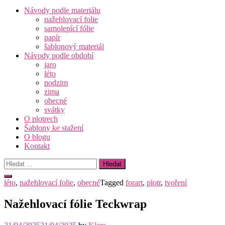
Návody podle materiálu
nažehlovací folie
samolepící fólie
papír
šablonový materiál
Návody podle období
jaro
léto
podzim
zima
obecné
svátky
O plotrech
Šablony ke stažení
O blogu
Kontakt
Vyhledávání
léto
,
nažehlovací folie
,
obecné
Tagged
forart
,
plotr
,
tvoření
Nažehlovací fólie Teckwrap