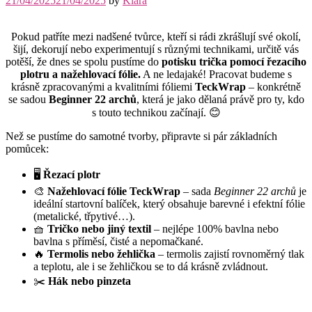
21/04/2025
21/04/2025
by
Klara
Pokud patříte mezi nadšené tvůrce, kteří si rádi zkrášlují své okolí,
šijí, dekorují nebo experimentují s různými technikami, určitě vás
potěší, že dnes se spolu pustíme do
potisku trička pomocí řezacího
plotru a nažehlovací fólie.
A ne ledajaké! Pracovat budeme s
krásně zpracovanými a kvalitními fóliemi
TeckWrap
– konkrétně
se sadou
Beginner 22 archů
, která je jako dělaná právě pro ty, kdo
s touto technikou začínají. 😊
Než se pustíme do samotné tvorby, připravte si pár základních
pomůcek:
🖥️
Řezací plotr
🎨
Nažehlovací fólie TeckWrap
– sada
Beginner 22 archů
je
ideální startovní balíček, který obsahuje barevné i efektní fólie
(metalické, třpytivé…).
🧺
Tričko nebo jiný textil
– nejlépe 100% bavlna nebo
bavlna s příměsí, čisté a nepomačkané.
🔥
Termolis nebo žehlička
– termolis zajistí rovnoměrný tlak
a teplotu, ale i se žehličkou se to dá krásně zvládnout.
✂️
Hák nebo pinzeta