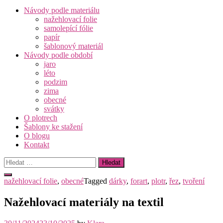
Návody podle materiálu
nažehlovací folie
samolepící fólie
papír
šablonový materiál
Návody podle období
jaro
léto
podzim
zima
obecné
svátky
O plotrech
Šablony ke stažení
O blogu
Kontakt
Vyhledávání
nažehlovací folie
,
obecné
Tagged
dárky
,
forart
,
plotr
,
řez
,
tvoření
Nažehlovací materiály na textil