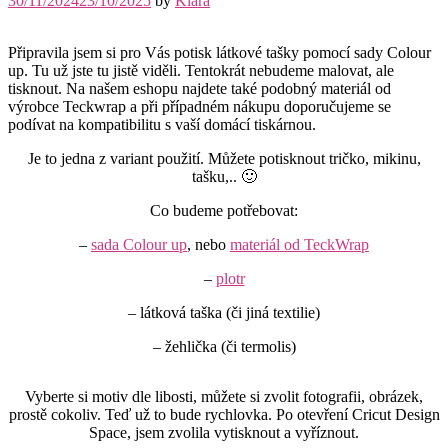
30/11/2024
23/10/2025
by
Klara
Připravila jsem si pro Vás potisk látkové tašky pomocí sady Colour
up. Tu už jste tu jistě viděli. Tentokrát nebudeme malovat, ale
tisknout. Na našem eshopu najdete také podobný materiál od
výrobce Teckwrap a při případném nákupu doporučujeme se
podívat na kompatibilitu s vaší domácí tiskárnou.
Je to jedna z variant použití. Můžete potisknout tričko, mikinu,
tašku,.. 🙂
Co budeme potřebovat:
–
sada Colour up
, nebo
materiál od TeckWrap
–
plotr
– látková taška (či jiná textilie)
– žehlička (či termolis)
Vyberte si motiv dle libosti, můžete si zvolit fotografii, obrázek,
prostě cokoliv. Teď už to bude rychlovka. Po otevření Cricut Design
Space, jsem zvolila vytisknout a vyříznout.