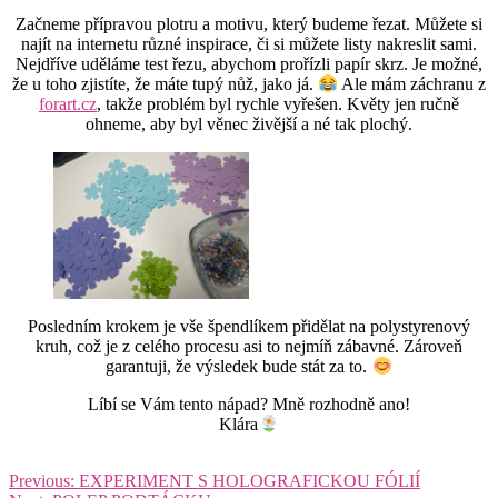
Začneme přípravou plotru a motivu, který budeme řezat. Můžete si
najít na internetu různé inspirace, či si můžete listy nakreslit sami.
Nejdříve uděláme test řezu, abychom prořízli papír skrz. Je možné,
že u toho zjistíte, že máte tupý nůž, jako já.
Ale mám záchranu z
forart.cz
, takže problém byl rychle vyřešen. Květy jen ručně
ohneme, aby byl věnec živější a né tak plochý.
Posledním krokem je vše špendlíkem přidělat na polystyrenový
kruh, což je z celého procesu asi to nejmíň zábavné. Zároveň
garantuji, že výsledek bude stát za to.
Líbí se Vám tento nápad? Mně rozhodně ano!
Klára
Navigace
Previous:
EXPERIMENT S HOLOGRAFICKOU FÓLIÍ