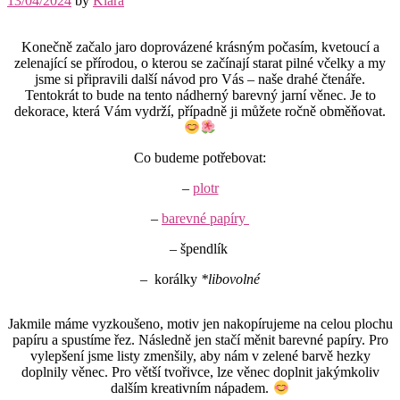
13/04/2024
by
Klara
Konečně začalo jaro doprovázené krásným počasím, kvetoucí a
zelenající se přírodou, o kterou se začínají starat pilné včelky a my
jsme si připravili další návod pro Vás – naše drahé čtenáře.
Tentokrát to bude na tento nádherný barevný jarní věnec. Je to
dekorace, která Vám vydrží, případně ji můžete ročně obměňovat.
Co budeme potřebovat:
–
plotr
–
barevné papíry
– špendlík
– korálky
*libovolné
Jakmile máme vyzkoušeno, motiv jen nakopírujeme na celou plochu
papíru a spustíme řez. Následně jen stačí měnit barevné papíry. Pro
vylepšení jsme listy zmenšily, aby nám v zelené barvě hezky
doplnily věnec. Pro větší tvořivce, lze věnec doplnit jakýmkoliv
dalším kreativním nápadem.