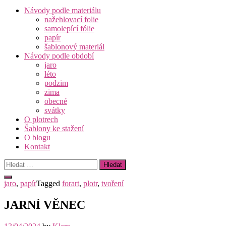
Návody podle materiálu
nažehlovací folie
samolepící fólie
papír
šablonový materiál
Návody podle období
jaro
léto
podzim
zima
obecné
svátky
O plotrech
Šablony ke stažení
O blogu
Kontakt
Vyhledávání
jaro
,
papír
Tagged
forart
,
plotr
,
tvoření
JARNÍ VĚNEC