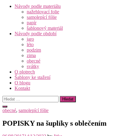
Návody podle materiálu
nažehlovací folie
samolepící fólie
papír
šablonový materiál
Návody podle období
jaro
léto
podzim
zima
obecné
svátky
O plotrech
Šablony ke stažení
O blogu
Kontakt
Vyhledávání
obecné
,
samolepící fólie
POPISKY na šuplíky s oblečením