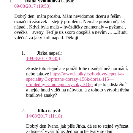
Ivana Svobodová
napsal:
09/08/2017 (19:53)
Dobrý den, mám prosbu. Mám nevidomou dceru a ŕeším
označení zásuvek – stejný problém . Nemáte prosím nějaký
nápad . Když byla malá – hvězdičky znamenaly – pyžama ,
ovečka – svetry, Teď je už skoro dospělá a nevím …..,.Budu
vděčná za jaký koli nápad. Děkuji
Jirka
napsal:
10/08/2017 (0:35)
zkuste toto stejné ale použít folie drsnější než normání,
nebo takové
https://www.lepiky.cz/bodove-lepeni-a-
speciality-3k/pruzne-dorazy-156k/doraz-115—
pruhledny-samolepici-vysoky-316p
at je to „diskrétní“
a nejde hned vidět na nábytku. a z tohoto vytvořit třeba
braillové znaky?
Jitka
napsal:
14/08/2017 (11:18)
Dobrý den Ivano, jak píše Jirka, dá se to stejné vyřezat
z drsnější vyšší fólie. Jednoduché tvary se dají