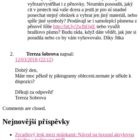
vyřezat/vystříhat i z pěnovky. Neumím posoudit, jaký
cit v prstech má vaše dcera a jestli je pro ní snadné
ponechat stejný obrázek a vybrat jen jiný materiál, nebo
spíše jiné symboly? Prodávají se i samolepící písmena z
pěnové fólie
http://bit.ly/2wIhQgE
nebo využít
braillovo písmo? Budu ráda, když dáte vědět, jak jste si
poradila nebo co by vám vyhovovalo. Díky Jitka
Tereza šobrova
napsal:
12/03/2018 (22:12)
Dobrý den,
Máte moc pěkně ty piktogramy obleceni.nemate je někde k
dispozici?
Děkuji za odpověď
Tereza Sobrova
Comments are closed.
Nejnovější příspěvky
Zrcadlový lesk mezi stránkami: Návod na luxusní akrylovou