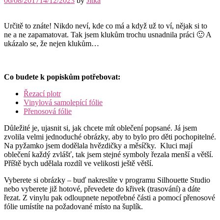
06/08/2017
14/12/2023
by
Jitka
Určitě to znáte! Nikdo neví, kde co má a když už to ví, nějak si to
ne a ne zapamatovat. Tak jsem klukům trochu usnadnila práci 🙂 A
ukázalo se, že nejen klukům…
Co budete k popiskům potřebovat:
Řezací plotr
Vinylová samolepící fólie
Přenosová fólie
Důležité je, ujasnit si, jak chcete mít oblečení popsané. Já jsem
zvolila velmi jednoduché obrázky, aby to bylo pro děti pochopitelné.
Na pyžamko jsem dodělala hvězdičky a měsíčky. Kluci mají
oblečení každý zvlášť, tak jsem stejné symboly řezala menší a větší.
Příště bych udělala rozdíl ve velikosti ještě větší.
Vyberete si obrázky – buď nakreslíte v programu Silhouette Studio
nebo vyberete již hotové, převedete do křivek (trasování) a dáte
řezat. Z vinylu pak odloupnete nepotřebné části a pomocí přenosové
fólie umístíte na požadované místo na šuplík.