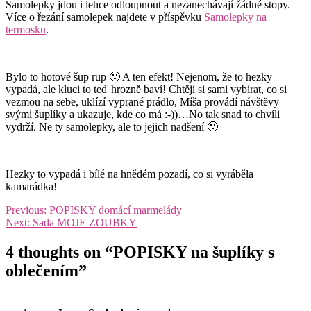
Samolepky jdou i lehce odloupnout a nezanechávají žádné stopy.
Více o řezání samolepek najdete v příspěvku
Samolepky na
termosku
.
Bylo to hotové šup rup 🙂 A ten efekt! Nejenom, že to hezky
vypadá, ale kluci to teď hrozně baví! Chtějí si sami vybírat, co si
vezmou na sebe, uklízí vyprané prádlo, Míša provádí návštěvy
svými šuplíky a ukazuje, kde co má :-))…No tak snad to chvíli
vydrží. Ne ty samolepky, ale to jejich nadšení 🙂
Hezky to vypadá i bílé na hnědém pozadí, co si vyráběla
kamarádka!
Navigace
Previous:
POPISKY domácí marmelády
Next:
Sada MOJE ZOUBKY
pro
příspěvek
4 thoughts on “
POPISKY na šuplíky s
oblečením
”