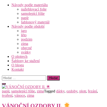
Návody podle materiálu
nažehlovací folie
samolepící fólie
papír
šablonový materiál
Návody podle období
jaro
léto
podzim
zima
obecné
svátky
O plotrech
Šablony ke stažení
O blogu
Kontakt
Vyhledávání
papír
,
samolepící fólie
,
zima
Tagged
dárky
,
ozdoby
,
plotr
,
řezání
,
tvoření
,
vánoce
,
zima
VÁNOČNÍ OZDOBY II.